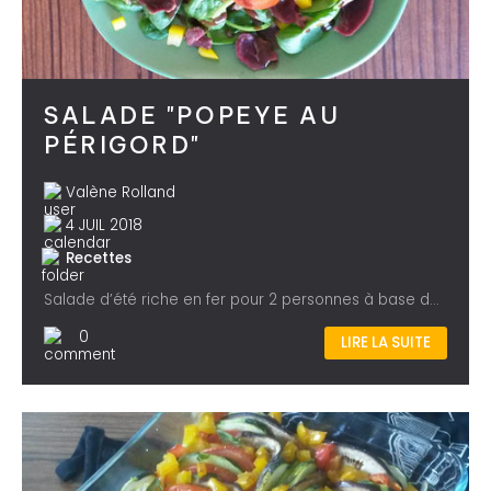
SALADE "POPEYE AU
PÉRIGORD"
Valène Rolland
4 JUIL 2018
Recettes
Salade d’été riche en fer pour 2 personnes à base de : - 80g de jeunes pousses d’épinards - 70g crus ou 210g cuits de lentilles vertes...
0
LIRE LA SUITE